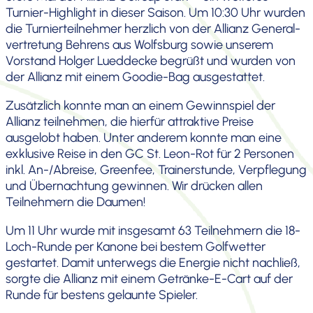
Turnier-Highlight in dieser Saison. Um 10:30 Uhr wurden
die Turnier­teil­nehmer herzlich von der Allianz General­
ver­tre­tung Behrens aus Wolfsburg sowie unserem
Vorstand Holger Lueddecke begrüßt und wurden von
der Allianz mit einem Goodie-Bag ausge­stattet.
Zusätz­lich konnte man an einem Gewinn­spiel der
Allianz teilnehmen, die hierfür attrak­tive Preise
ausgelobt haben. Unter anderem konnte man eine
exklusive Reise in den GC St. Leon-Rot für 2 Personen
inkl. An-/Abreise, Greenfee, Trainer­stunde, Verpfle­gung
und Übernach­tung gewinnen. Wir drücken allen
Teilneh­mern die Daumen!
Um 11 Uhr wurde mit insgesamt 63 Teilneh­mern die 18-
Loch-Runde per Kanone bei bestem Golfwetter
gestartet. Damit unterwegs die Energie nicht nachließ,
sorgte die Allianz mit einem Getränke-E-Cart auf der
Runde für bestens gelaunte Spieler.