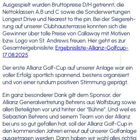
Ausge­spielt wurden Brutto­preise D/H getrennt, die
Netto­klassen A,B und C sowie die Sonder­wer­tungen
Longest Drive und Nearest to the pin. Bei der Sieger­eh­
rung auf unserer Clubhaus­ter­rasse konnten sich die
Gewinner über tolle Preise von Callaway mit Motiven
bzw. Logo von St. Andrews freuen. Hier geht es zur
Gesamt­ergeb­nis­liste:
Ergebnisliste-Allianz-Golfcup-
17.08.2025
Der erste Allianz Golf-Cup auf unserer Anlage war ein
voller Erfolg: sportlich spannend, bestens organi­siert
und von einer rundum positiven Stimmung geprägt.
Ein ganz beson­derer Dank gilt dem Sponsor, der
Allianz General­ver­tre­tung Behrens aus Wolfsburg sowie
allen Betei­ligten vor und hinter der “Bühne”. Und weil es
Sebastian Behrens und seinem Team von der Allianz
bei uns so gut gefallen hat, soll der Allianz Golf-Cup in
den kommenden Jahren erneut auf unserer Golfan­lage
ausge­tragen werden. Dann haben wir wohl alles richtig