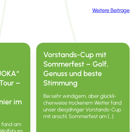
Weitere Beitrage
Vorstands-Cup mit
Sommerfest – Golf,
 JOKA“
Genuss und beste
Tour –
Stimmung
Bei sehr windigem, aber glück­li­
nier im
cher­weise trockenem Wetter fand
unser diesjäh­riger Vorstands-Cup
mit anschl. Sommer­fest am […]
n fand am
b Wolfsburg