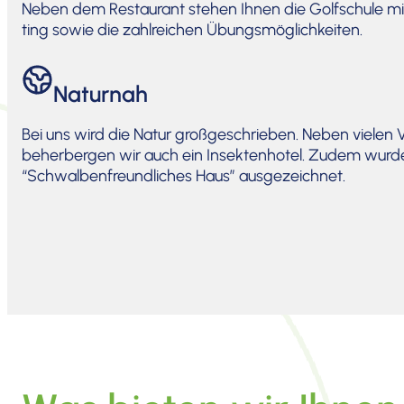
Neben dem Restau­rant stehen Ihnen die Golfschule mit I
ting sowie die zahlrei­chen Übungs­mög­lich­keiten.
Naturnah
Bei uns wird die Natur großge­schrieben. Neben vielen V
beher­bergen wir auch ein Insek­ten­hotel. Zudem wurd
“Schwal­ben­freund­li­ches Haus” ausge­zeichnet.