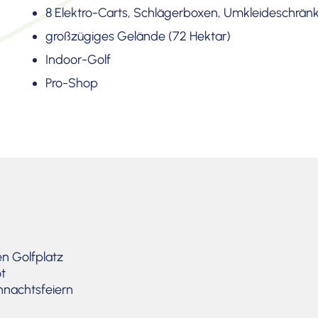
8 Elektro-Carts, Schlä­ger­boxen, Umklei­de­schrän
großzü­giges Gelände (72 Hektar)
Indoor-Golf
Pro-Shop
en Golfplatz
ot
hnachts­feiern