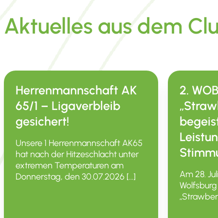
Aktuelles aus dem Cl
Herrenmannschaft AK
2. WO
65/1 – Ligaverbleib
„Straw
gesichert!
begeis
Leistu
Unsere 1 Herren­mann­schaft AK65
Stimm
hat nach der Hitze­schlacht unter
extremen Tempe­ra­turen am
Am 28. Jul
Donnerstag, den 30.07.2026 […]
Wolfsburg
„Straw­­ber