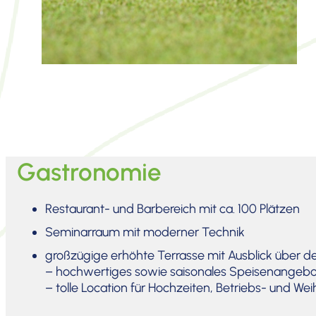
Gastronomie
Restau­rant- und Barbe­reich mit ca. 100 Plätzen
Seminar­raum mit moderner Technik
großzü­gige erhöhte Terrasse mit Ausblick über d
– hochwer­tiges sowie saiso­nales Speisen­an­geb
– tolle Location für Hochzeiten, Betriebs- und Wei