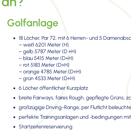
 an?
Golfanlage
18 Löcher, Par 72, mit 6 Herren- und 5 Damen­ab­
– weiß 6201 Meter (H)
– gelb 5787 Meter (D +H)
– blau 5415 Meter (D+H)
– rot 5183 Meter (D+H)
– orange 4785 Meter (D+H)
– grün 4533 Meter (D+H)
6 Löcher öffent­li­cher Kurzplatz
breite Fairways, faires Rough, gepflegte Grüns, za
großzü­gige Driving-Range, per Flutlicht beleuch­t
perfekte Trainings­an­lagen und ‑bedin­gungen mit
Start­zei­ten­re­ser­vie­rung