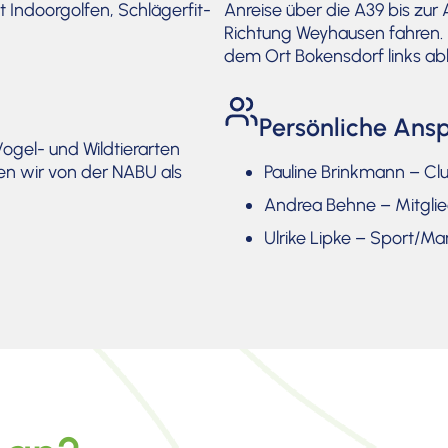
ndoor­golfen, Schlä­ger­fit­
Anreise über die A39 bis zur
Richtung Weyhausen fahren. 
dem Ort Bokens­dorf links abb
Persönliche Ansp
ogel- und Wildtier­arten
en wir von der NABU als
Pauline Brinkmann – Cl
Andrea Behne – Mitgli
Ulrike Lipke – Sport/M