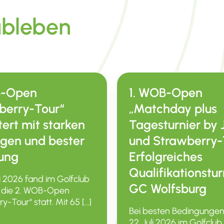
ubleben
B-Open
1. WOB-Open
berry-Tour“
„Matchday plus
tert mit starken
Tagesturnier by
ngen und bester
und Strawberry-
ung
Erfolgreiches
Qualifikationstur
i 2026 fand im Golfclub
GC Wolfsburg
 die 2. WOB-Open
ry-Tour“ statt. Mit 65 […]
Bei besten Bedin­gunge
22. Juli 2026 im Golfclu