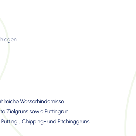
schlägen
hlreiche Wasser­hin­der­nisse
ete Zielgrüns sowie Puttin­grün
 Putting‑, Chipping- und Pitching­grüns