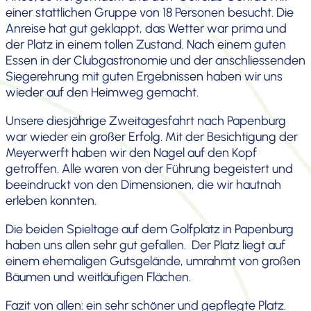
einer statt­li­chen Gruppe von 18 Personen besucht. Die
Anreise hat gut geklappt, das Wetter war prima und
der Platz in einem tollen Zustand. Nach einem guten
Essen in der Clubgas­tro­nomie und der anschlies­senden
Sieger­eh­rung mit guten Ergeb­nissen haben wir uns
wieder auf den Heimweg gemacht.
Unsere diesjäh­rige Zweita­ges­fahrt nach Papenburg
war wieder ein großer Erfolg. Mit der Besich­ti­gung der
Meyer­werft haben wir den Nagel auf den Kopf
getroffen. Alle waren von der Führung begeis­tert und
beein­druckt von den Dimen­sionen, die wir hautnah
erleben konnten.
Die beiden Spieltage auf dem Golfplatz in Papenburg
haben uns allen sehr gut gefallen. Der Platz liegt auf
einem ehema­ligen Gutsge­lände, umrahmt von großen
Bäumen und weitläu­figen Flächen.
Fazit von allen: ein sehr schöner und gepflegte Platz.