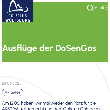
Menü
Ausflüge der DoSenGos
24.06.2025
Aktuelles
Am 12.06. haben wir mal wieder den Platz für die
AK50/65 frei gemacht und den Golfclub Göhrde mit