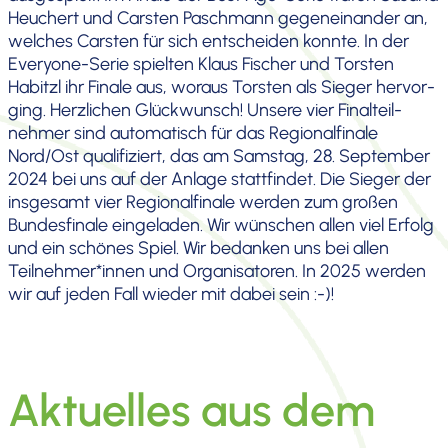
Heuchert und Carsten Paschmann gegen­ein­ander an,
welches Carsten für sich entscheiden konnte. In der
Everyone-Serie spielten Klaus Fischer und Torsten
Habitzl ihr Finale aus, woraus Torsten als Sieger hervor­
ging. Herzli­chen Glück­wunsch! Unsere vier Final­teil­
nehmer sind automa­tisch für das Regio­nal­fi­nale
Nord/Ost quali­fi­ziert, das am Samstag, 28. September
2024 bei uns auf der Anlage statt­findet. Die Sieger der
insgesamt vier Regio­nal­fi­nale werden zum großen
Bundes­fi­nale einge­laden. Wir wünschen allen viel Erfolg
und ein schönes Spiel. Wir bedanken uns bei allen
Teilnehmer*innen und Organi­sa­toren. In 2025 werden
wir auf jeden Fall wieder mit dabei sein :-)!
Aktuelles aus dem