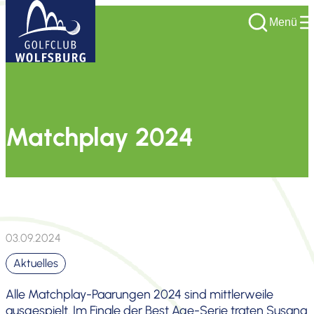
Menü
Matchplay 2024
03.09.2024
Aktuelles
Alle Matchplay-Paarungen 2024 sind mittler­weile
ausge­spielt. Im Finale der Best Age-Serie traten Susana