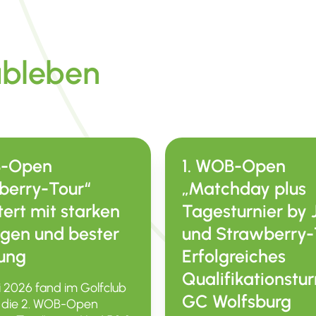
ubleben
B-Open
1. WOB-Open
berry-Tour“
„Matchday plus
tert mit starken
Tagesturnier by
ngen und bester
und Strawberry-
ung
Erfolgreiches
Qualifikationstur
i 2026 fand im Golfclub
GC Wolfsburg
 die 2. WOB-Open