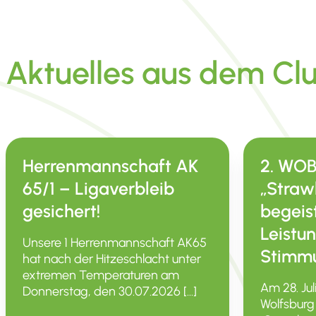
Aktuelles aus dem Cl
Herrenmannschaft AK
2. WO
65/1 – Ligaverbleib
„Straw
gesichert!
begeis
Leistu
Unsere 1 Herren­mann­schaft AK65
Stimm
hat nach der Hitze­schlacht unter
extremen Tempe­ra­turen am
Am 28. Jul
Donnerstag, den 30.07.2026 […]
Wolfsburg