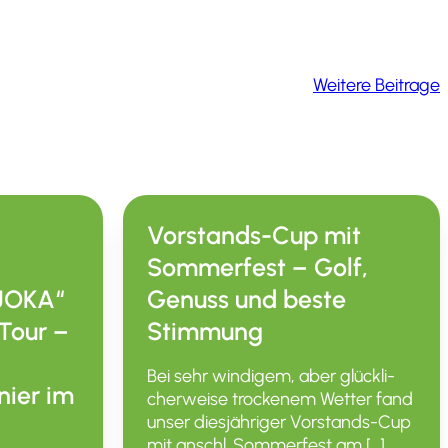
Weitere Beitrage
Vorstands-Cup mit
Sommerfest – Golf,
 JOKA“
Genuss und beste
Tour –
Stimmung
Bei sehr windigem, aber glück­li­
nier im
cher­weise trockenem Wetter fand
unser diesjäh­riger Vorstands-Cup
mit anschl. Sommer­fest am […]