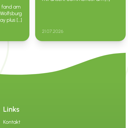
n fand am
b Wolfsburg
 plus […]
21.07.2026
Links
Kontakt