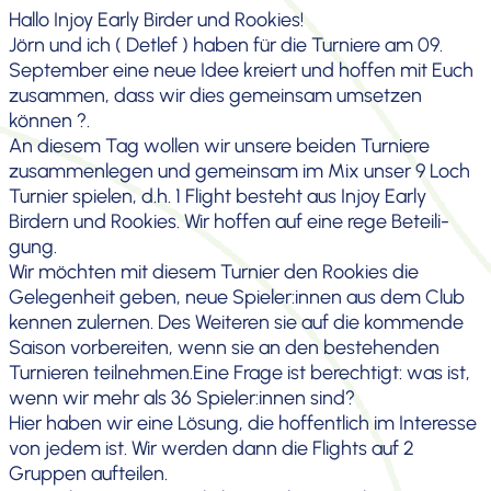
Hallo Injoy Early Birder und Rookies!
Jörn und ich ( Detlef ) haben für die Turniere am 09.
September eine neue Idee kreiert und hoffen mit Euch
zusammen, dass wir dies gemeinsam umsetzen
können ?.
An diesem Tag wollen wir unsere beiden Turniere
zusam­men­legen und gemeinsam im Mix unser 9 Loch
Turnier spielen, d.h. 1 Flight besteht aus Injoy Early
Birdern und Rookies. Wir hoffen auf eine rege Betei­li­
gung.
Wir möchten mit diesem Turnier den Rookies die
Gelegen­heit geben, neue Spieler:innen aus dem Club
kennen zulernen. Des Weiteren sie auf die kommende
Saison vorbe­reiten, wenn sie an den bestehenden
Turnieren teilnehmen.
Eine Frage ist berech­tigt: was ist,
wenn wir mehr als 36 Spieler:innen sind?
Hier haben wir eine Lösung, die hoffent­lich im Interesse
von jedem ist. Wir werden dann die Flights auf 2
Gruppen aufteilen.